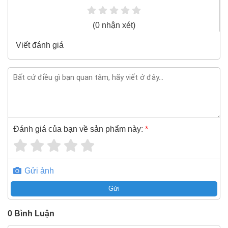
CV Cu/Mica/XLPE/FR-PVC 3x70+1x50 600V/1KV
100% chính hãng
(0 nhận xét)
Freeship toàn quốc đơn từ 3 triệu
Viết đánh giá
Bao 1 đổi 1 trong 24 giờ
Nếu bạn cần thêm thông tin của
Cáp điện hạ thế chống
cháy 3 pha bọc mica Sino FR-CV Cu/Mica/XLPE/FR-
PVC 3x70+1x50 600V/1KV
xin vui lòng liên hệ hotline -
024.2224.8888
hoặc zalo -
0868.603.068
Đánh giá của bạn về sản phẩm này:
*
Gửi ảnh
Gửi
0
Bình Luận