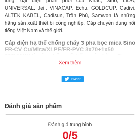
tùng, đại diện phân phối của Khác, Sino, LIOA,
UNIVERSAL, Jeil, VINACAP, Echu, GOLDCUP, Cadivi,
ALTEK KABEL, Cadisun, Trần Phú, Samwon là những
hãng sản xuất thiết bị công nghiệp, Cáp chuyên dụng nổi
tiếng Việt Nam và thế giới.
Cáp điện hạ thế chống cháy 3 pha bọc mica Sino
FR-CV Cu/Mica/XLPE/FR-PVC 3x70+1x50
600V/1KV là sản phẩm nổi tiếng của hãng Sino,
bạn có thể mua Cáp điện hạ thế chống cháy 3
Xem thêm
pha bọc mica Sino FR-CV Cu/Mica/XLPE/FR-PVC
3x70+1x50 600V/1KV giá rẻ nhất tại Super-mro
Twitter
chỉ với Liên hệ/mét
SUPER-MRO.COM cam kết:
Đánh giá sản phẩm
Giá
Cáp điện hạ thế chống cháy 3 pha bọc mica Sino
FR-CV Cu/Mica/XLPE/FR-PVC 3x70+1x50 600V/1KV
rẻ nhất trong ngành công nghiệp MRO
Đánh giá trung bình
0/5
Cáp điện hạ thế chống cháy 3 pha bọc mica Sino FR-