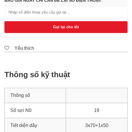
BÁO GIÁ NGAY CHỈ CẦN ĐỂ LẠI SỐ ĐIỆN THOẠI!
Gọi lại cho tôi
Yêu thích
Thông số kỹ thuật
Thông số
Số sợi N0
19
Tiết diện dây
3x70+1x50