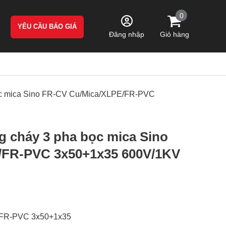
0
YÊU CẦU BÁO GIÁ
Giỏ hàng
Đăng nhập
bọc mica Sino FR-CV Cu/Mica/XLPE/FR-PVC
g cháy 3 pha bọc mica Sino
/FR-PVC 3x50+1x35 600V/1KV
/FR-PVC 3x50+1x35