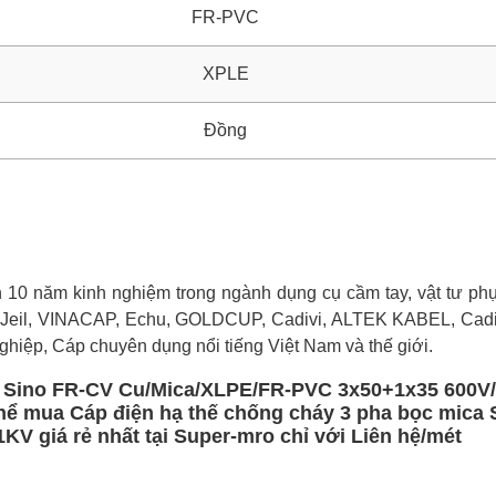
FR-PVC
XPLE
Đồng
0 năm kinh nghiệm trong ngành dụng cụ cầm tay, vật tư phụ 
 Jeil, VINACAP, Echu, GOLDCUP, Cadivi, ALTEK KABEL, Cadi
ghiệp, Cáp chuyên dụng nổi tiếng Việt Nam và thế giới.
a Sino FR-CV Cu/Mica/XLPE/FR-PVC 3x50+1x35 600V/
thể mua Cáp điện hạ thế chống cháy 3 pha bọc mica 
 giá rẻ nhất tại Super-mro chỉ với Liên hệ/mét