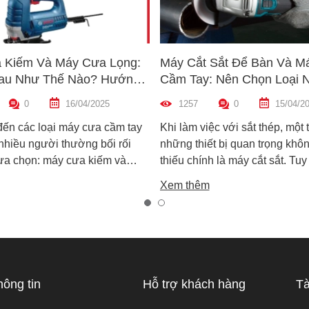
 Kiếm Và Máy Cưa Lọng:
Máy Cắt Sắt Để Bàn Và M
au Như Thế Nào? Hướng
Cầm Tay: Nên Chọn Loại 
n Máy Phù Hợp
Hợp Nhất?
0
16/04/2025
1257
0
15/04/2
đến các loại máy cưa cầm tay
Khi làm việc với sắt thép, một 
 nhiều người thường bối rối
những thiết bị quan trọng khôn
lựa chọn: máy cưa kiếm và
thiếu chính là máy cắt sắt. Tuy
ọng. Cả hai đều rất phổ biến
trên thị trường hiện nay có ha
Xem thêm
công việc cắt gỗ, sắt, nhựa và
biến là máy cắt sắt để bàn và 
xây dựng nhẹ. Tuy nhiên, chúng
sắt cầm tay, khiến nhiều ngườ
hau hoàn toàn về cấu tạo,
không biết nên chọn loại nào. 
 hoạt động và ứng dụng thực
viết này, Super MRO sẽ giúp b
áy cưa kiếm và máy cưa lọng
sự khác biệt, so sánh ưu - nh
 như thế nào? Loại nào sẽ
và tư vấn chọn lựa loại máy p
hông tin
Hỗ trợ khách hàng
Tà
ới công việc của bạn hơn?
nhất với nhu cầu sử dụng thực