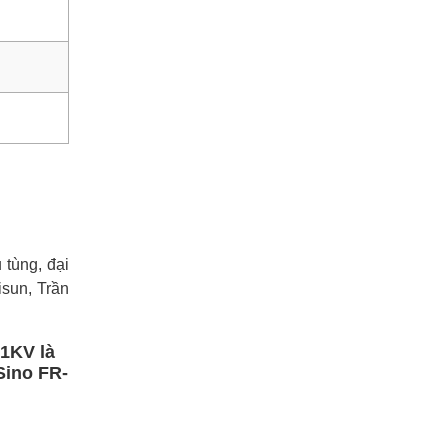
tùng, đại
sun, Trần
1KV là
Sino FR-