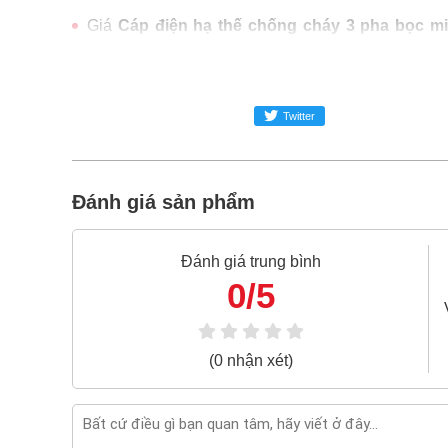
Giá
Cáp điện hạ thế chống cháy 3 pha bọc m
trong ngành công nghiệp MRO
Cáp điện hạ thế chống cháy 3 pha bọc mica
hãng
Twitter
Freeship toàn quốc đơn từ 3 triệu
Bao 1 đổi 1 trong 24 giờ
Đánh giá sản phẩm
Nếu bạn cần thêm thông tin của
Cáp điện hạ t
3x50+1x35 600V/1KV
xin vui lòng liên hệ hotline -
Đánh giá trung bình
0/5
(0 nhận xét)