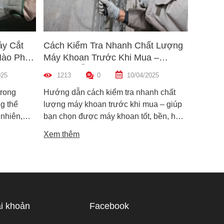
áy Cắt
Cách Kiểm Tra Nhanh Chất Lượng
5 Mẹo 
Nào Phù
Máy Khoan Trước Khi Mua –
Bu Lôn
Hướng Dẫn Chi Tiết Cho Người
Hiệu Q
025
1213
0
10/04/2025
1461
Mới
trong
Hướng dẫn cách kiểm tra nhanh chất
Hướng d
g thể
lượng máy khoan trước khi mua – giúp
lông đú
 nhiên,
bạn chọn được máy khoan tốt, bền, hoạt
bỉ và an
i dòng phổ
động ổn định, tránh hàng giả, hàng kém
khiến m
Xem thêm
Xem th
máy cắt
chất lượng.
suất.
i phân vân
Trong bài
ạn hiểu rõ
ược điểm
hù hợp
i khoản
Facebook
 tế.