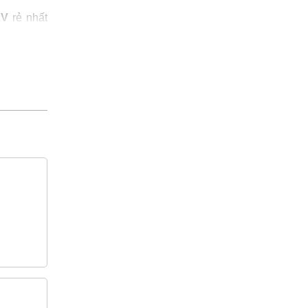
KV
rẻ nhất
0% chính
E/FR-PVC