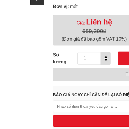
Đơn vị:
mét
Liên hệ
Giá:
659,200₫
(Đơn giá đã bao gồm VAT 10%)
Số
lượng
T
BÁO GIÁ NGAY CHỈ CẦN ĐỂ LẠI SỐ ĐI