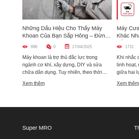
Những Dấu Hiệu Cho Thấy Máy
Máy Cưa
Khoan Của Bạn Sắp Hỏng – Đừng
Khác Nh
Bỏ Qua!
Dẫn Chọ
898
0
17/04/2025
1731
Máy khoan là trợ thủ đắc lực trong
Khi nhắc 
ngành cơ khí, xây dựng, DIY và sửa
linh hoạt,
chữa dân dụng. Tuy nhiên, theo thời
giữa hai 
gian sử dụng, máy khoan cũng có thể
máy cưa l
Xem thêm
Xem thêm
xuống cấp và hư hỏng nếu không được
trong các 
phát hiện kịp thời. Không ít người dùng
vật liệu 
chỉ nhận ra máy có vấn đề khi thiết bị đã
lại khác n
ngừng hoạt động hoàn toàn, gây gián
nguyên lý
đoạn công việc và tốn kém chi phí sửa
tế. Vậy m
chữa. Vậy làm sao để nhận biết sớm
khác nhau
Super MRO
T
các dấu hiệu máy khoan sắp hỏng? Hãy
phù hợp v