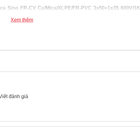
ica Sino FR-CV Cu/Mica/XLPE/FR-PVC 3x50+1x35 600V/1
Xem thêm
 Sino FR-CV Cu/Mica/XLPE/FR-PVC 3x50+1x35 600V/1KV
10
hế chống cháy 3 pha bọc mica Sino FR-CV Cu/Mica/XLP
024.2224.8888
hoặc zalo -
0868.603.068
Viết đánh giá