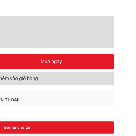
Mua ngay
hêm vào giỏ hàng
ỆN THOẠI!
Gọi lại cho tôi