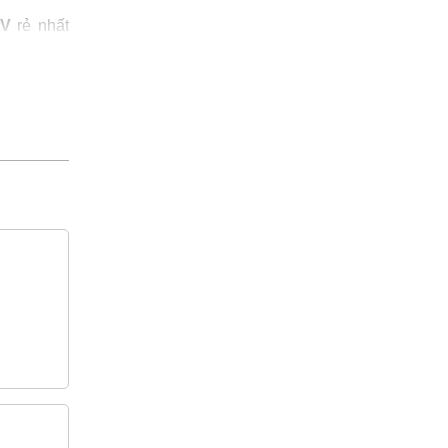
KV
rẻ nhất
0% chính
E/FR-PVC