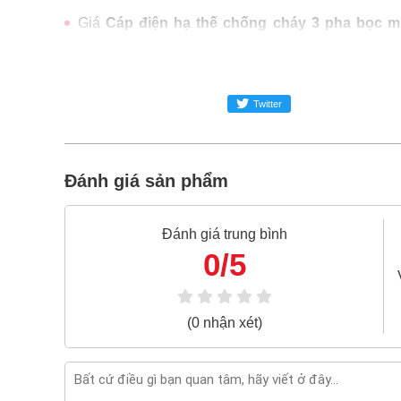
Giá
Cáp điện hạ thế chống cháy 3 pha bọc m
trong ngành công nghiệp MRO
Cáp điện hạ thế chống cháy 3 pha bọc mica
hãng
Twitter
Freeship toàn quốc đơn từ 3 triệu
Bao 1 đổi 1 trong 24 giờ
Đánh giá sản phẩm
Nếu bạn cần thêm thông tin của
Cáp điện hạ t
3x4+1x2.5 600V/1KV
xin vui lòng liên hệ hotline -
Đánh giá trung bình
0/5
(0 nhận xét)