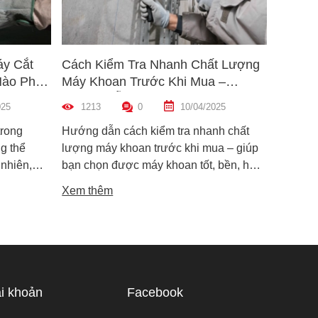
áy Cắt
Cách Kiểm Tra Nhanh Chất Lượng
5 Mẹo 
Nào Phù
Máy Khoan Trước Khi Mua –
Bu Lôn
Hướng Dẫn Chi Tiết Cho Người
Hiệu Q
025
1213
0
10/04/2025
1461
Mới
trong
Hướng dẫn cách kiểm tra nhanh chất
Hướng d
g thể
lượng máy khoan trước khi mua – giúp
lông đú
 nhiên,
bạn chọn được máy khoan tốt, bền, hoạt
bỉ và an
i dòng phổ
động ổn định, tránh hàng giả, hàng kém
khiến m
Xem thêm
Xem th
máy cắt
chất lượng.
suất.
i phân vân
Trong bài
ạn hiểu rõ
ược điểm
hù hợp
i khoản
Facebook
 tế.