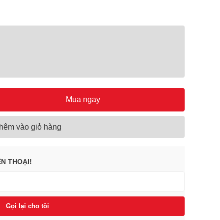
Mua ngay
hêm vào giỏ hàng
ỆN THOẠI!
Gọi lại cho tôi