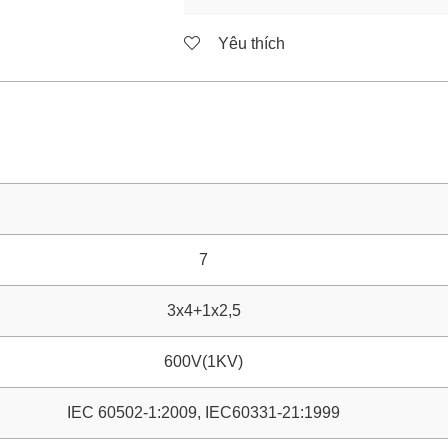
Yêu thích
7
3x4+1x2,5
600V(1KV)
IEC 60502-1:2009, IEC60331-21:1999