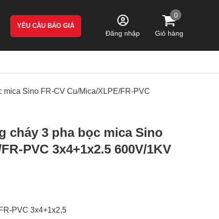
0
YÊU CẦU BÁO GIÁ
Giỏ hàng
Đăng nhập
bọc mica Sino FR-CV Cu/Mica/XLPE/FR-PVC
g cháy 3 pha bọc mica Sino
/FR-PVC 3x4+1x2.5 600V/1KV
FR-PVC 3x4+1x2,5