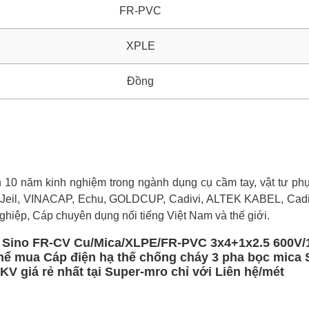
FR-PVC
XPLE
Đồng
0 năm kinh nghiệm trong ngành dụng cụ cầm tay, vật tư phụ 
 Jeil, VINACAP, Echu, GOLDCUP, Cadivi, ALTEK KABEL, Cadi
ghiệp, Cáp chuyên dụng nổi tiếng Việt Nam và thế giới.
a Sino FR-CV Cu/Mica/XLPE/FR-PVC 3x4+1x2.5 600V/
thể mua Cáp điện hạ thế chống cháy 3 pha bọc mica 
 giá rẻ nhất tại Super-mro chỉ với Liên hệ/mét