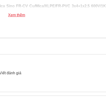
ica Sino FR-CV Cu/Mica/XLPE/FR-PVC 3x4+1x2.5 600V/1
Xem thêm
 Sino FR-CV Cu/Mica/XLPE/FR-PVC 3x4+1x2.5 600V/1KV
10
hế chống cháy 3 pha bọc mica Sino FR-CV Cu/Mica/XLP
024.2224.8888
hoặc zalo -
0868.603.068
Viết đánh giá