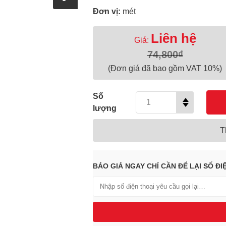
Đơn vị:
mét
Liên hệ
Giá:
74,800₫
(Đơn giá đã bao gồm VAT 10%)
Số
lượng
T
BÁO GIÁ NGAY CHỈ CẦN ĐỂ LẠI SỐ ĐI