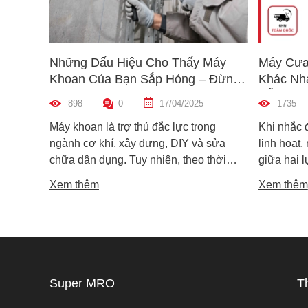
Những Dấu Hiệu Cho Thấy Máy
Máy Cưa
Khoan Của Bạn Sắp Hỏng – Đừng
Khác Nh
Bỏ Qua!
Dẫn Chọ
898
0
17/04/2025
1735
Máy khoan là trợ thủ đắc lực trong
Khi nhắc 
ngành cơ khí, xây dựng, DIY và sửa
linh hoạt,
chữa dân dụng. Tuy nhiên, theo thời
giữa hai 
gian sử dụng, máy khoan cũng có thể
máy cưa l
Xem thêm
Xem thêm
xuống cấp và hư hỏng nếu không được
trong các 
phát hiện kịp thời. Không ít người dùng
vật liệu 
chỉ nhận ra máy có vấn đề khi thiết bị đã
lại khác n
ngừng hoạt động hoàn toàn, gây gián
nguyên lý
đoạn công việc và tốn kém chi phí sửa
tế. Vậy m
chữa. Vậy làm sao để nhận biết sớm
khác nhau
Super MRO
T
các dấu hiệu máy khoan sắp hỏng? Hãy
phù hợp v