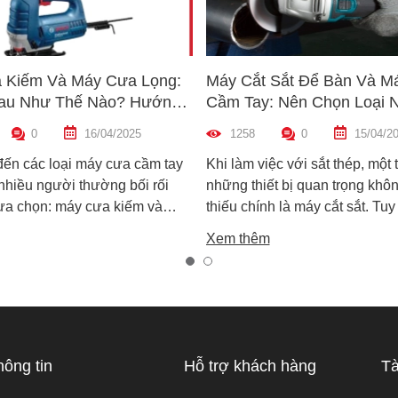
 Kiếm Và Máy Cưa Lọng:
Máy Cắt Sắt Để Bàn Và M
au Như Thế Nào? Hướng
Cầm Tay: Nên Chọn Loại 
n Máy Phù Hợp
Hợp Nhất?
0
16/04/2025
1258
0
15/04/2
đến các loại máy cưa cầm tay
Khi làm việc với sắt thép, một 
 nhiều người thường bối rối
những thiết bị quan trọng khôn
lựa chọn: máy cưa kiếm và
thiếu chính là máy cắt sắt. Tuy
ọng. Cả hai đều rất phổ biến
trên thị trường hiện nay có ha
Xem thêm
công việc cắt gỗ, sắt, nhựa và
biến là máy cắt sắt để bàn và 
xây dựng nhẹ. Tuy nhiên, chúng
sắt cầm tay, khiến nhiều ngườ
hau hoàn toàn về cấu tạo,
không biết nên chọn loại nào. 
 hoạt động và ứng dụng thực
viết này, Super MRO sẽ giúp b
áy cưa kiếm và máy cưa lọng
sự khác biệt, so sánh ưu - nh
 như thế nào? Loại nào sẽ
và tư vấn chọn lựa loại máy p
hông tin
Hỗ trợ khách hàng
Tà
ới công việc của bạn hơn?
nhất với nhu cầu sử dụng thực