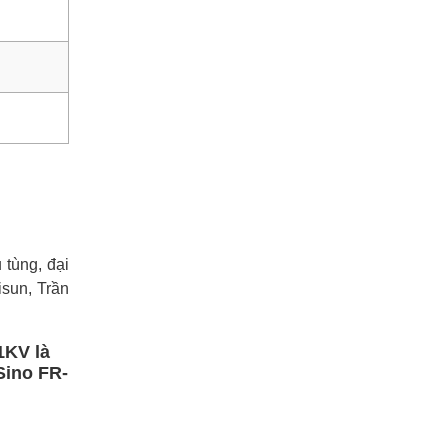
tùng, đại
sun, Trần
1KV là
Sino FR-