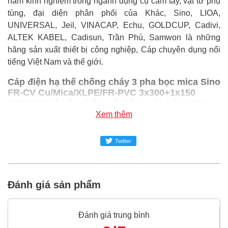
năm kinh nghiệm trong ngành dụng cụ cầm tay, vật tư phụ
tùng, đại diện phân phối của Khác, Sino, LIOA,
UNIVERSAL, Jeil, VINACAP, Echu, GOLDCUP, Cadivi,
ALTEK KABEL, Cadisun, Trần Phú, Samwon là những
hãng sản xuất thiết bị công nghiệp, Cáp chuyên dụng nổi
tiếng Việt Nam và thế giới.
Cáp điện hạ thế chống cháy 3 pha bọc mica Sino
FR-CV Cu/Mica/XLPE/FR-PVC 3x300+1x150
600V/1KV là sản phẩm nổi tiếng của hãng Sino,
bạn có thể mua Cáp điện hạ thế chống cháy 3
Xem thêm
pha bọc mica Sino FR-CV Cu/Mica/XLPE/FR-PVC
3x300+1x150 600V/1KV giá rẻ nhất tại Super-mro
Twitter
chỉ với Liên hệ/mét
SUPER-MRO.COM cam kết:
Đánh giá sản phẩm
Giá
Cáp điện hạ thế chống cháy 3 pha bọc mica Sino
FR-CV Cu/Mica/XLPE/FR-PVC 3x300+1x150
600V/1KV
rẻ nhất trong ngành công nghiệp MRO
Đánh giá trung bình