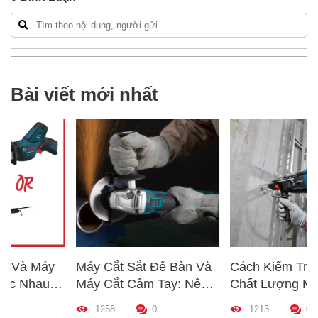
Bài viết mới nhất
Máy Cắt Sắt Để Bàn Và
Cách Kiểm Tra Nhanh
Máy Cắt Cầm Tay: Nên
Chất Lượng Máy Khoan
Chọn Loại Nào Phù Hợp
Trước Khi Mua – Hướng
1258
0
1213
0
p
Nhất?
Dẫn Chi Tiết Cho Người