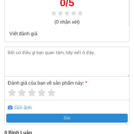
0/5
Cáp điện hạ thế chống cháy 3 pha bọc mica Sino FR-
CV Cu/Mica/XLPE/FR-PVC 3x300+1x150 600V/1KV
100% chính hãng
(0 nhận xét)
Freeship toàn quốc đơn từ 3 triệu
Viết đánh giá
Bao 1 đổi 1 trong 24 giờ
Nếu bạn cần thêm thông tin của
Cáp điện hạ thế chống
cháy 3 pha bọc mica Sino FR-CV Cu/Mica/XLPE/FR-
PVC 3x300+1x150 600V/1KV
xin vui lòng liên hệ
hotline -
024.2224.8888
hoặc zalo -
0868.603.068
Đánh giá của bạn về sản phẩm này:
*
Gửi ảnh
Gửi
0
Bình Luận