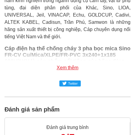
năm kinh nghiệm trong ngành dụng cụ cầm tay, vật tư phụ
tùng, đại diện phân phối của Khác, Sino, LIOA,
UNIVERSAL, Jeil, VINACAP, Echu, GOLDCUP, Cadivi,
ALTEK KABEL, Cadisun, Trần Phú, Samwon là những
hãng sản xuất thiết bị công nghiệp, Cáp chuyên dụng nổi
tiếng Việt Nam và thế giới.
Cáp điện hạ thế chống cháy 3 pha bọc mica Sino
FR-CV Cu/Mica/XLPE/FR-PVC 3x240+1x185
600V/1KV là sản phẩm nổi tiếng của hãng Sino,
bạn có thể mua Cáp điện hạ thế chống cháy 3
Xem thêm
pha bọc mica Sino FR-CV Cu/Mica/XLPE/FR-PVC
3x240+1x185 600V/1KV giá rẻ nhất tại Super-mro
Twitter
chỉ với Liên hệ/mét
SUPER-MRO.COM cam kết:
Đánh giá sản phẩm
Giá
Cáp điện hạ thế chống cháy 3 pha bọc mica Sino
FR-CV Cu/Mica/XLPE/FR-PVC 3x240+1x185
600V/1KV
rẻ nhất trong ngành công nghiệp MRO
Đánh giá trung bình