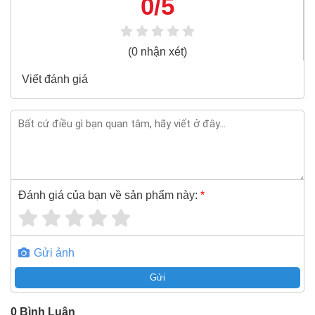
0/5
Cáp điện hạ thế chống cháy 3 pha bọc mica Sino FR-
CV Cu/Mica/XLPE/FR-PVC 3x240+1x185 600V/1KV
100% chính hãng
(0 nhận xét)
Freeship toàn quốc đơn từ 3 triệu
Viết đánh giá
Bao 1 đổi 1 trong 24 giờ
Nếu bạn cần thêm thông tin của
Cáp điện hạ thế chống
cháy 3 pha bọc mica Sino FR-CV Cu/Mica/XLPE/FR-
PVC 3x240+1x185 600V/1KV
xin vui lòng liên hệ
hotline -
024.2224.8888
hoặc zalo -
0868.603.068
Đánh giá của bạn về sản phẩm này:
*
Gửi ảnh
Gửi
0
Bình Luận