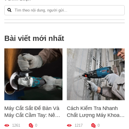
Bài viết mới nhất
Máy Cắt Sắt Để Bàn Và
Cách Kiểm Tra Nhanh
Máy Cắt Cầm Tay: Nên
Chất Lượng Máy Khoan
Chọn Loại Nào Phù Hợp
Trước Khi Mua – Hướng
1261
0
1217
0
Nhất?
Dẫn Chi Tiết Cho Người