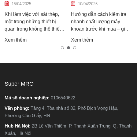
15/04/2025
10/04/2025
Mới
Khi làm việc với sắt thép,
Hướng dẫn cách kiểm tra
một trong những thiết bị
nhanh chất lượng máy
quan trọng không thể thiếu
khoan trước khi mua – giúp
chính là máy cắt sắt. Tuy
bạn chọn được máy khoan
Xem thêm
Xem thêm
nhiên, trên thị trường hiện
tốt, bền, hoạt động ổn định,
nay có hai dòng phổ biến là
tránh hàng giả, hàng kém
máy cắt sắt để bàn và máy
chất lượng.
cắt sắt cầm tay, khiến nhiều
người phân vân không biết
nên chọn loại nào. Trong
Super MRO
bài viết này, Super MRO sẽ
giúp bạn hiểu rõ sự khác
Mã số doanh nghiệp:
0106540622
biệt, so sánh ưu - nhược
Văn phòng:
Tầng 4, Tòa nhà số 82, Phố Dịch Vọng Hậu,
điểm và tư vấn chọn lựa
Phường Cầu Giấy, HN
loại máy phù hợp nhất với
nhu cầu sử dụng thực tế.
Hub Hà Nội:
2B Lê Văn Thiêm, P. Thanh Xuân Trung, Q. Thanh
Xuân, Hà Nội