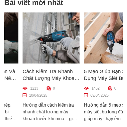
Bài viết mới nhất
Cách Kiểm Tra Nhanh
5 Mẹo Giúp Bạn Sử
Chất Lượng Máy Khoan
Dụng Máy Siết Bu Lông
p
Trước Khi Mua – Hướng
Đúng Cách – Bền Máy,
1213
0
1462
0
Dẫn Chi Tiết Cho Người
Hiệu Quả Cao
10/04/2025
09/04/2025
Mới
Hướng dẫn cách kiểm tra
Hướng dẫn 5 mẹo sử dụng
nhanh chất lượng máy
máy siết bu lông đúng cách
khoan trước khi mua – giúp
giúp máy chạy êm, bền bỉ
bạn chọn được máy khoan
và an toàn. Tránh lỗi sai phổ