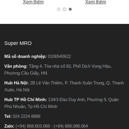
Xem thêm
Xem thêm
tốt, bền, hoạt động ổn định,
biến khiến máy nhanh hỏng
tránh hàng giả, hàng kém
và kém hiệu suất.
chất lượng.
Super MRO
Mã số doanh nghiệp:
0106540622
Văn phòng:
Tầng 4, Tòa nhà số 82, Phố Dịch Vọng Hậu,
Phường Cầu Giấy, HN
Hub Hà Nội:
2B Lê Văn Thiêm, P. Thanh Xuân Trung, Q. Thanh
Xuân, Hà Nội
Hub TP Hồ Chí Minh:
134/3 Đào Duy Anh, Phường 9, Quận
Phú Nhuận, Tp Hồ Chí Minh
Tel:
024 2224 8888
Zalo:
(+84) 868.603.068 - (+84) 888.088.064