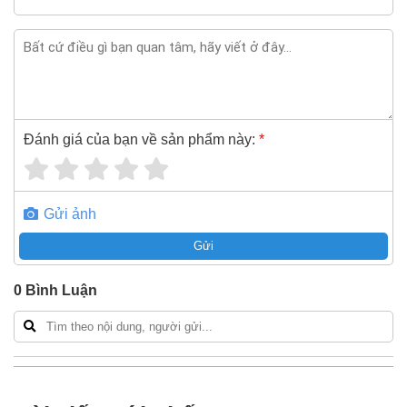
Nếu bạn cần thêm thông tin của
Cáp điện hạ thế chống
cháy 3 pha bọc mica Sino FR-CV Cu/Mica/XLPE/FR-
PVC 3x185+1x120 600V/1KV
xin vui lòng liên hệ
hotline -
024.2224.8888
hoặc zalo -
0868.603.068
Đánh giá của bạn về sản phẩm này:
*
Gửi ảnh
Gửi
0
Bình Luận