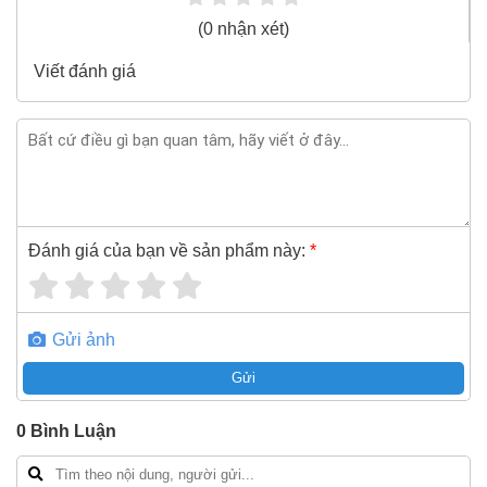
Bao 1 đổi 1 trong 24 giờ
(0 nhận xét)
Nếu bạn cần thêm thông tin của
Bộ Pin sạc Makita
Viết đánh giá
MKP1RG182BL1860B*2/DC18RC 198116-4
xin vui
lòng liên hệ hotline -
024.2224.8888
hoặc zalo -
0868.603.068
Đánh giá của bạn về sản phẩm này:
*
Gửi ảnh
Gửi
0
Bình Luận