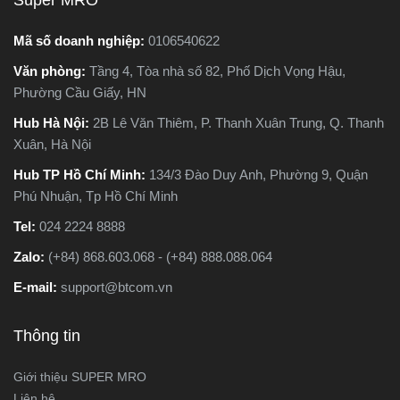
Super MRO
à ứng
bài viết này, Super MRO sẽ
 cưa
giúp bạn hiểu rõ sự khác
Mã số doanh nghiệp:
0106540622
 khác
biệt, so sánh ưu - nhược
Văn phòng:
Tầng 4, Tòa nhà số 82, Phố Dịch Vọng Hậu,
ại nào
điểm và tư vấn chọn lựa
Phường Cầu Giấy, HN
iệc
loại máy phù hợp nhất với
ng
nhu cầu sử dụng thực tế.
Hub Hà Nội:
2B Lê Văn Thiêm, P. Thanh Xuân Trung, Q. Thanh
 tiết
Xuân, Hà Nội
Hub TP Hồ Chí Minh:
134/3 Đào Duy Anh, Phường 9, Quận
Phú Nhuận, Tp Hồ Chí Minh
Tel:
024 2224 8888
Zalo:
(+84) 868.603.068 - (+84) 888.088.064
E-mail:
support@btcom.vn
Thông tin
Giới thiệu SUPER MRO
Liên hệ