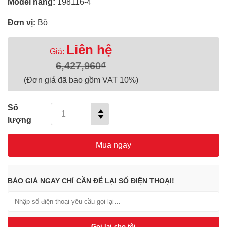
Model hãng:
198116-4
Đơn vị:
Bộ
Liên hệ
Giá:
6,427,960₫
(Đơn giá đã bao gồm VAT 10%)
Số
lượng
Mua ngay
BÁO GIÁ NGAY CHỈ CẦN ĐỂ LẠI SỐ ĐIỆN THOẠI!
Gọi lại cho tôi