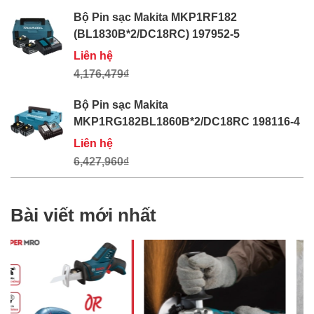
Bộ Pin sạc Makita MKP1RF182
(BL1830B*2/DC18RC) 197952-5
Liên hệ
4,176,479₫
Bộ Pin sạc Makita
MKP1RG182BL1860B*2/DC18RC 198116-4
Liên hệ
6,427,960₫
Bài viết mới nhất