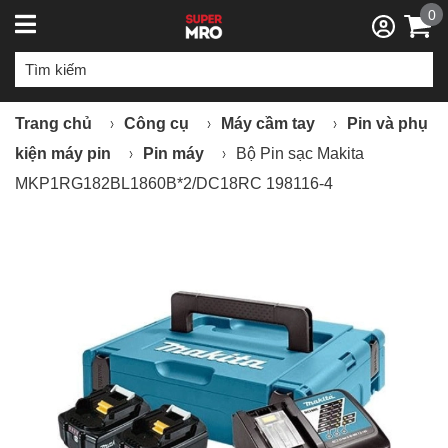
0
Trang chủ
Công cụ
Máy cầm tay
Pin và phụ
kiện máy pin
Pin máy
Bộ Pin sạc Makita
MKP1RG182BL1860B*2/DC18RC 198116-4