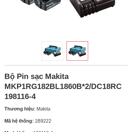
Bộ Pin sạc Makita
MKP1RG182BL1860B*2/DC18RC
198116-4
Thương hiệu:
Makita
Mã hệ thống:
1B9222