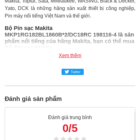
Makita, Toptul, Sata, Milwaukee, WASING, Black & Decker,
Yato, DCK là những hãng sản xuất thiết bị công nghiệp,
Pin máy nổi tiếng Việt Nam và thế giới.
Bộ Pin sạc Makita
MKP1RG182BL1860B*2/DC18RC 198116-4 là sản
phẩm nổi tiếng của hãng Makita, bạn có thể mua
Bộ Pin sạc Makita
MKP1RG182BL1860B*2/DC18RC 198116-4 giá rẻ
Xem thêm
nhất tại Super-mro chỉ với Liên hệ/Bộ
SUPER-MRO.COM cam kết:
Twitter
Giá
Bộ Pin sạc Makita
MKP1RG182BL1860B*2/DC18RC 198116-4
rẻ nhất
Đánh giá sản phẩm
trong ngành công nghiệp MRO
Bộ Pin sạc Makita MKP1RG182BL1860B*2/DC18RC
Đánh giá trung bình
198116-4
100% chính hãng
0/5
Freeship toàn quốc đơn từ 3 triệu