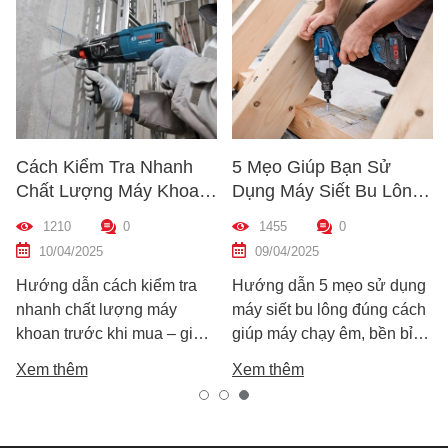
Cách Kiểm Tra Nhanh
5 Mẹo Giúp Bạn Sử
Chất Lượng Máy Khoan
Dụng Máy Siết Bu Lông
Trước Khi Mua – Hướng
Đúng Cách – Bền Máy,
1210
0
1455
0
Dẫn Chi Tiết Cho Người
Hiệu Quả Cao
10/04/2025
09/04/2025
Mới
Hướng dẫn cách kiểm tra
Hướng dẫn 5 mẹo sử dụng
nhanh chất lượng máy
máy siết bu lông đúng cách
khoan trước khi mua – giúp
giúp máy chạy êm, bền bỉ
bạn chọn được máy khoan
và an toàn. Tránh lỗi sai phổ
Xem thêm
Xem thêm
tốt, bền, hoạt động ổn định,
biến khiến máy nhanh hỏng
tránh hàng giả, hàng kém
và kém hiệu suất.
chất lượng.