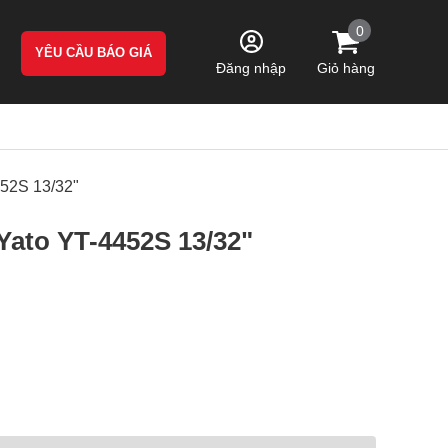
0
YÊU CẦU BÁO GIÁ
Giỏ hàng
Đăng nhập
52S 13/32"
Yato YT-4452S 13/32"