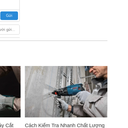
Gửi
áy Cắt
Cách Kiểm Tra Nhanh Chất Lượng
5 Mẹo 