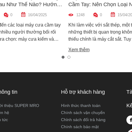
au Như Thế Nào? Hướng
Cầm Tay: Nên Chọn Loại 
n Máy Phù Hợp
Hợp Nhất?
0
16/04/2025
1248
0
15/04/2
đến các loại máy cưa cầm tay
Khi làm việc với sắt thép, một 
 nhiều người thường bối rối
những thiết bị quan trọng khôn
lựa chọn: máy cưa kiếm và
thiếu chính là máy cắt sắt. Tuy
ọng. Cả hai đều rất phổ biến
trên thị trường hiện nay có ha
Xem thêm
công việc cắt gỗ, sắt, nhựa và
biến là máy cắt sắt để bàn và 
xây dựng nhẹ. Tuy nhiên, chúng
sắt cầm tay, khiến nhiều ngườ
hau hoàn toàn về cấu tạo,
không biết nên chọn loại nào. 
 hoạt động và ứng dụng thực
viết này, Super MRO sẽ giúp b
áy cưa kiếm và máy cưa lọng
sự khác biệt, so sánh ưu - nh
 như thế nào? Loại nào sẽ
và tư vấn chọn lựa loại máy p
hông tin
Hỗ trợ khách hàng
Tà
ới công việc của bạn hơn?
nhất với nhu cầu sử dụng thực
Super MRO tìm hiểu chi tiết
Kế
ới thiệu SUPER MRO
Hình thức thanh toán
viết dưới đây
ên hệ
Chính sách vận chuyển
n tức
Chỉnh sách đổi trả hàng
Chính sách bảo mật