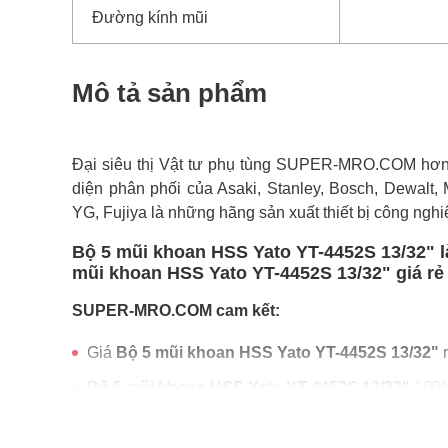
Đường kính mũi
Mô tả sản phẩm
Đại siêu thị Vật tư phụ tùng SUPER-MRO.COM hơn 1
diện phân phối của Asaki, Stanley, Bosch, Dewalt, 
YG, Fujiya là những hãng sản xuất thiết bị công nghi
Bộ 5 mũi khoan HSS Yato YT-4452S 13/32" l
mũi khoan HSS Yato YT-4452S 13/32" giá rẻ 
SUPER-MRO.COM cam kết:
Giá
Bộ 5 mũi khoan HSS Yato YT-4452S 13/32"
r
Bộ 5 mũi khoan HSS Yato YT-4452S 13/32"
100%
Freeship toàn quốc đơn từ 3 triệu