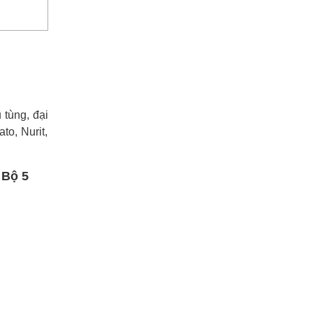
tùng, đại
to, Nurit,
 Bộ 5