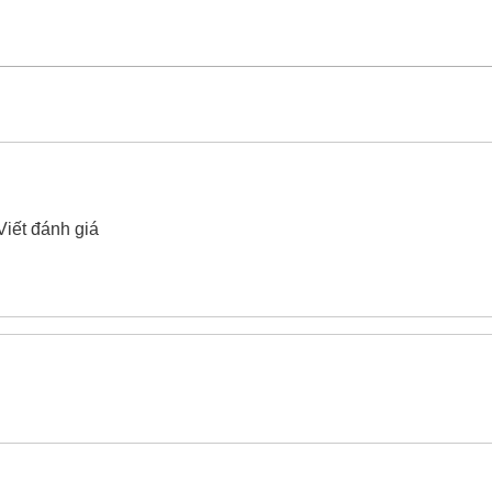
HSS Yato YT-4452S 13/32"
xin vui lòng liên hệ hotline -
024.
Viết đánh giá