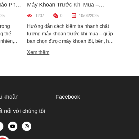
Nào Phù
Máy Khoan Trước Khi Mua –
Bu Lôn
Hướng Dẫn Chi Tiết Cho Người
Hiệu Q
025
1207
0
10/04/2025
1451
Mới
trong
Hướng dẫn cách kiểm tra nhanh chất
Hướng d
g thể
lượng máy khoan trước khi mua – giúp
lông đú
 nhiên,
bạn chọn được máy khoan tốt, bền, hoạt
bỉ và an
i dòng phổ
động ổn định, tránh hàng giả, hàng kém
khiến m
Xem thêm
Xem th
máy cắt
chất lượng.
suất.
i phân vân
Trong bài
ạn hiểu rõ
ược điểm
hù hợp
i khoản
Facebook
 tế.
t nối với chúng tôi