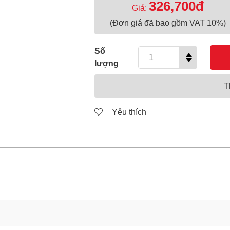
326,700đ
Giá:
(Đơn giá đã bao gồm VAT 10%)
Số
lượng
T
Yêu thích