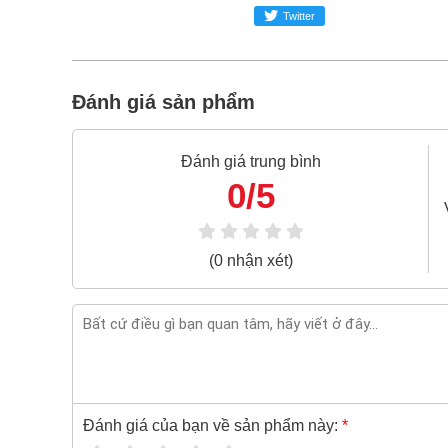
Bao 1 đổi 1 trong 24 giờ
Twitter
Nếu bạn cần thêm thông tin của
Bộ 5 mũi khoan 
hoặc zalo -
0868.603.068
Đánh giá sản phẩm
Đánh giá trung bình
0/5
(0 nhận xét)
Đánh giá của bạn về sản phẩm này:
*