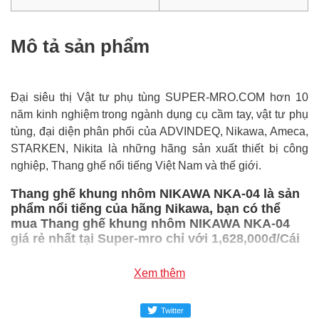
Mô tả sản phẩm
Đại siêu thị Vật tư phụ tùng SUPER-MRO.COM hơn 10
năm kinh nghiệm trong ngành dụng cụ cầm tay, vật tư phụ
tùng, đại diện phân phối của ADVINDEQ, Nikawa, Ameca,
STARKEN, Nikita là những hãng sản xuất thiết bị công
nghiệp, Thang ghế nổi tiếng Việt Nam và thế giới.
Thang ghế khung nhôm NIKAWA NKA-04 là sản
phẩm nổi tiếng của hãng Nikawa, bạn có thể
mua Thang ghế khung nhôm NIKAWA NKA-04
giá rẻ nhất tại Super-mro chỉ với 1,628,000đ/Cái
SUPER-MRO.COM cam kết:
Xem thêm
Giá
Thang ghế khung nhôm NIKAWA NKA-04
rẻ nhất
Twitter
trong ngành công nghiệp MRO