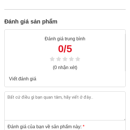
Thang ghế khung nhôm NIKAWA NKA-04
100% chính
hãng
Đánh giá sản phẩm
Freeship toàn quốc đơn từ 3 triệu
Bao 1 đổi 1 trong 24 giờ
Đánh giá trung bình
Nếu bạn cần thêm thông tin của
0/5
Thang ghế khung
nhôm NIKAWA NKA-04
xin vui lòng liên hệ hotline -
024.2224.8888
hoặc zalo -
0868.603.068
(0 nhận xét)
Viết đánh giá
Đánh giá của bạn về sản phẩm này:
*