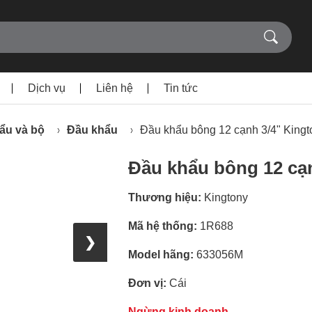
Dịch vụ
Liên hệ
Tin tức
ẩu và bộ
Đầu khẩu
Đầu khẩu bông 12 cạnh 3/4" King
Đầu khẩu bông 12 cạ
Thương hiệu:
Kingtony
Mã hệ thống:
1R688
❯
Model hãng:
633056M
Đơn vị:
Cái
Ngừng kinh doanh