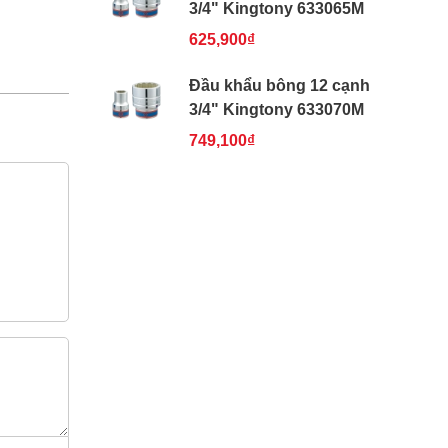
3/4" Kingtony 633065M
 thể
Cái
625,900₫
Đầu khẩu bông 12 cạnh
3/4" Kingtony 633070M
749,100₫
 hotline -