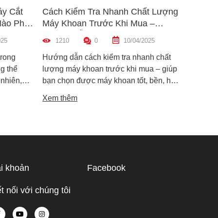
áy Cắt
Cách Kiểm Tra Nhanh Chất Lượng
5 Mẹo 
Nào Phù
Máy Khoan Trước Khi Mua –
Bu Lôn
Hướng Dẫn Chi Tiết Cho Người
Hiệu Q
025
1210
0
10/04/2025
1455
Mới
trong
Hướng dẫn cách kiểm tra nhanh chất
Hướng d
g thể
lượng máy khoan trước khi mua – giúp
lông đú
 nhiên,
bạn chọn được máy khoan tốt, bền, hoạt
bỉ và an
i dòng phổ
động ổn định, tránh hàng giả, hàng kém
khiến m
Xem thêm
Xem th
máy cắt
chất lượng.
suất.
i phân vân
Trong bài
ạn hiểu rõ
ược điểm
hù hợp
i khoản
Facebook
 tế.
t nối với chúng tôi