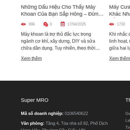
Những Dấu Hiệu Cho Thấy Máy
Máy Cưa
Khoan Của Bạn Sắp Hỏng – Đừng
Khác Nh
Bỏ Qua!
Dẫn Chọ
896
0
17/04/2025
1730
Máy khoan là trợ thủ đắc lực trong
Khi nhắc 
ngành cơ khí, xây dựng, DIY và sửa
linh hoạt,
chữa dân dụng. Tuy nhiên, theo thời
giữa hai 
gian sử dụng, máy khoan cũng có thể
máy cưa l
Xem thêm
Xem thêm
xuống cấp và hư hỏng nếu không được
trong các 
phát hiện kịp thời. Không ít người dùng
vật liệu 
chỉ nhận ra máy có vấn đề khi thiết bị đã
lại khác n
ngừng hoạt động hoàn toàn, gây gián
nguyên lý
đoạn công việc và tốn kém chi phí sửa
tế. Vậy m
chữa. Vậy làm sao để nhận biết sớm
khác nhau
Super MRO
T
các dấu hiệu máy khoan sắp hỏng? Hãy
phù hợp v
cùng Super MRO tìm hiểu 7 dấu hiệu
Hãy cùng 
Mã số doanh nghiệp:
0106540622
Gi
cảnh báo quan trọng, giúp bạn kiểm tra,
trong bài 
Li
Văn phòng:
Tầng 4, Tòa nhà số 82, Phố Dịch
sửa chữa kịp thời và kéo dài tuổi thọ
Ti