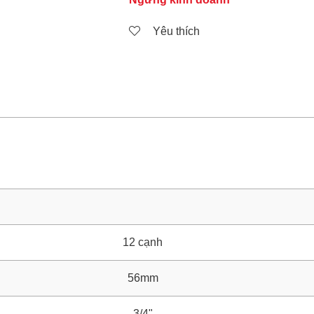
Yêu thích
12 cạnh
56mm
3/4"