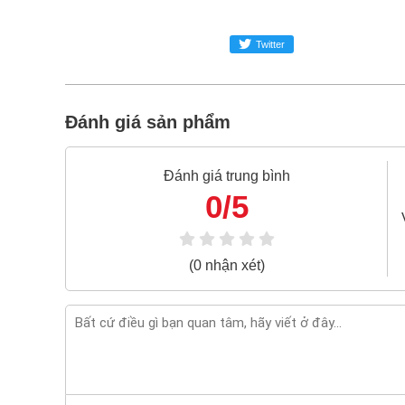
Đầu khẩu bông 12 cạnh 3/4" Kingtony 63305
mua Đầu khẩu bông 12 cạnh 3/4" Kingtony 6
Twitter
SUPER-MRO.COM cam kết:
Giá
Đầu khẩu bông 12 cạnh 3/4" Kingtony 633
Đánh giá sản phẩm
Đầu khẩu bông 12 cạnh 3/4" Kingtony 633056M
Freeship toàn quốc đơn từ 3 triệu
Đánh giá trung bình
0/5
Bao 1 đổi 1 trong 24 giờ
Nếu bạn cần thêm thông tin của
Đầu khẩu bô
024.2224.8888
hoặc zalo -
0868.603.068
(0 nhận xét)