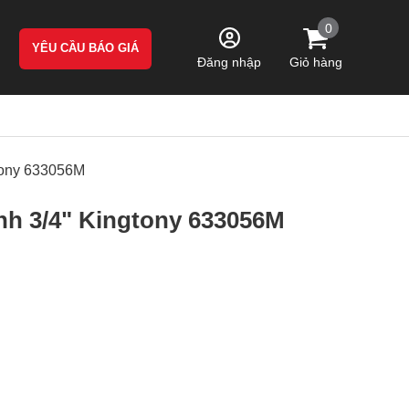
0
YÊU CẦU BÁO GIÁ
Giỏ hàng
Đăng nhập
tony 633056M
nh 3/4" Kingtony 633056M