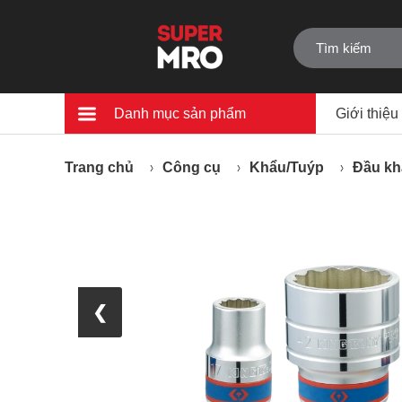
Danh mục sản phẩm
Giới thiệu
Trang chủ
Công cụ
Khẩu/Tuýp
Đầu kh
❮