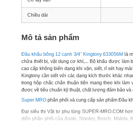
Chiều dài
Mô tả sản phẩm
Đầu khẩu bông 12 cạnh 3/4" Kingtony 633056M
là m
chữa thiết bị, vật dụng cơ khí,... Bộ khẩu được làm
cao cấp không biến dạng khi vặn, siết, rỉ sét hay mà
Kingtony cần siết với các dạng kích thước khác nh
trong hộp chắc chắn thuận tiện mang theo khi làm
được về tiêu chuẩn kỹ thuật, chất lượng đảm bảo và 
Super MRO
phân phối và cung cấp sản phẩm Đầu kh
Đại siêu thị Vật tư phụ tùng SUPER-MRO.COM hơn 1
diện phân phối của Asaki, Stanley, Bosch, Makita, 
nghiệp, Đầu khẩu nổi tiếng Việt Nam và thế giới.