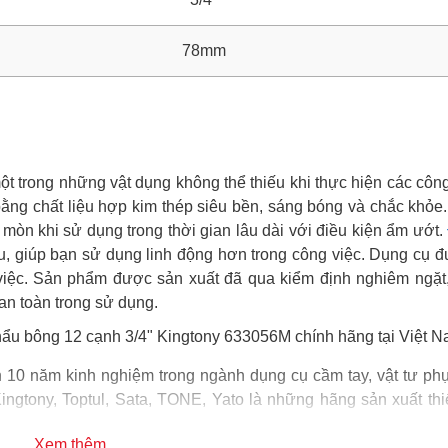
78mm
ột trong những vật dụng không thể thiếu khi thực hiện các côn
 bằng chất liệu hợp kim thép siêu bền, sáng bóng và chắc khỏe.
i mòn khi sử dụng trong thời gian lâu dài với điều kiện ẩm ướt.
au, giúp bạn sử dụng linh động hơn trong công việc. Dụng cụ
 việc. Sản phẩm được sản xuất đã qua kiểm định nghiêm ngặt
an toàn trong sử dụng.
ẩu bông 12 cạnh 3/4" Kingtony 633056M chính hãng tại Việt N
0 năm kinh nghiệm trong ngành dụng cụ cầm tay, vật tư phụ 
Kingtony, Toptul, Sata, TONE, Yato là những hãng sản xuất thi
Xem thêm