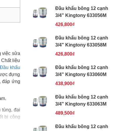
Đầu khẩu bông 12 cạnh
3/4" Kingtony 633056M
426,800₫
Đầu khẩu bông 12 cạnh
3/4" Kingtony 633058M
g việc sửa
426,800₫
 Chất liệu
Đầu khẩu
Đầu khẩu bông 12 cạnh
 được đựng
3/4" Kingtony 633060M
, đáp ứng
438,900₫
Đầu khẩu bông 12 cạnh
am.
3/4" Kingtony 633063M
tùng, đại
489,500₫
ết bị công
Đầu khẩu bông 12 cạnh