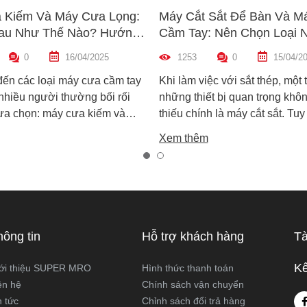
 Kiếm Và Máy Cưa Lọng:
Máy Cắt Sắt Để Bàn Và M
au Như Thế Nào? Hướng
Cầm Tay: Nên Chọn Loại 
n Máy Phù Hợp
Hợp Nhất?
0
16/04/2025
1253
0
15/04/2
đến các loại máy cưa cầm tay
Khi làm việc với sắt thép, một 
 nhiều người thường bối rối
những thiết bị quan trọng khôn
lựa chọn: máy cưa kiếm và
thiếu chính là máy cắt sắt. Tuy
ọng. Cả hai đều rất phổ biến
trên thị trường hiện nay có ha
Xem thêm
công việc cắt gỗ, sắt, nhựa và
biến là máy cắt sắt để bàn và 
xây dựng nhẹ. Tuy nhiên, chúng
sắt cầm tay, khiến nhiều ngườ
hau hoàn toàn về cấu tạo,
không biết nên chọn loại nào. 
 hoạt động và ứng dụng thực
viết này, Super MRO sẽ giúp b
áy cưa kiếm và máy cưa lọng
sự khác biệt, so sánh ưu - nh
 như thế nào? Loại nào sẽ
và tư vấn chọn lựa loại máy p
hông tin
Hỗ trợ khách hàng
Tà
ới công việc của bạn hơn?
nhất với nhu cầu sử dụng thực
Super MRO tìm hiểu chi tiết
Kế
ới thiệu SUPER MRO
Hình thức thanh toán
viết dưới đây
ên hệ
Chính sách vận chuyển
n tức
Chỉnh sách đổi trả hàng