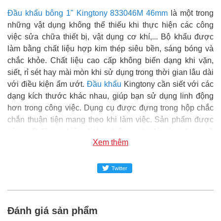
Đầu khẩu bông 1" Kingtony 833046M 46mm
là một trong
những vật dụng không thể thiếu khi thực hiện các công
việc sửa chữa thiết bị, vật dụng cơ khí,... Bộ khẩu được
làm bằng chất liệu hợp kim thép siêu bền, sáng bóng và
chắc khỏe. Chất liệu cao cấp không biến dạng khi vặn,
siết, rỉ sét hay mài mòn khi sử dụng trong thời gian lâu dài
với điều kiện ẩm ướt.
Đầu khẩu
Kingtony cần siết với các
dạng kích thước khác nhau, giúp bạn sử dụng linh động
hơn trong công việc. Dụng cụ được đựng trong hộp chắc
chắn thuận tiện mang theo khi làm việc. Sản phẩm được
sản xuất đã qua kiểm định nghiêm ngặt, đáp ứng được về
Xem thêm
tiêu chuẩn kỹ thuật, chất lượng đảm bảo và an toàn trong
sử dụng.
Twitter
Super MRO
phân phối và cung cấp sản phẩm Đầu khẩu
bông 1" Kingtony 833046M 46mm chính hãng tại Việt
Nam.
Đánh giá sản phẩm
Đại siêu thị Vật tư phụ tùng SUPER-MRO.COM hơn 10