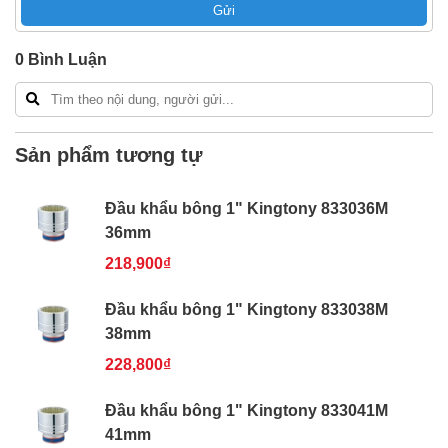
Gửi
Bao 1 đổi 1 trong 24 giờ
Nếu bạn cần thêm thông tin của
Đầu khẩu bông 1"
0
Bình Luận
Kingtony 833046M 46mm
xin vui lòng liên hệ hotline -
024.2224.8888
hoặc zalo -
0868.603.068
Sản phẩm tương tự
Đầu khẩu bông 1" Kingtony 833036M
36mm
218,900₫
Đầu khẩu bông 1" Kingtony 833038M
38mm
228,800₫
Đầu khẩu bông 1" Kingtony 833041M
41mm