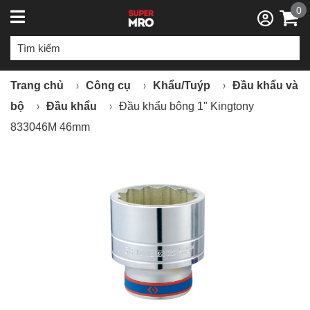
0
Trang chủ
Công cụ
Khẩu/Tuýp
Đầu khẩu và
bộ
Đầu khẩu
Đầu khẩu bông 1" Kingtony
833046M 46mm