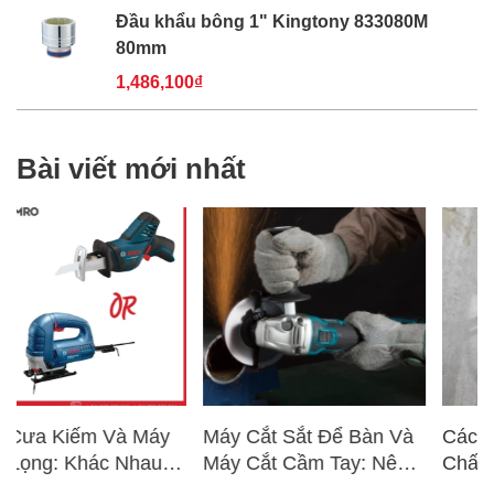
Đầu khẩu bông 1" Kingtony 833080M
80mm
1,486,100₫
Bài viết mới nhất
áy
Máy Cắt Sắt Để Bàn Và
Cách Kiểm Tra Nhanh
au
Máy Cắt Cầm Tay: Nên
Chất Lượng Máy Khoa
ng
Chọn Loại Nào Phù Hợp
Trước Khi Mua – Hướ