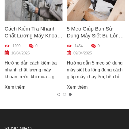
Cách Kiểm Tra Nhanh
5 Mẹo Giúp Bạn Sử
Chất Lượng Máy Khoan
Dụng Máy Siết Bu Lông
Trước Khi Mua – Hướng
Đúng Cách – Bền Máy,
1209
0
1454
0
Dẫn Chi Tiết Cho Người
Hiệu Quả Cao
10/04/2025
09/04/2025
Mới
Hướng dẫn cách kiểm tra
Hướng dẫn 5 mẹo sử dụng
nhanh chất lượng máy
máy siết bu lông đúng cách
khoan trước khi mua – giúp
giúp máy chạy êm, bền bỉ
bạn chọn được máy khoan
và an toàn. Tránh lỗi sai phổ
Xem thêm
Xem thêm
tốt, bền, hoạt động ổn định,
biến khiến máy nhanh hỏng
tránh hàng giả, hàng kém
và kém hiệu suất.
chất lượng.
Super MRO