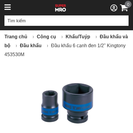
0
Trang chủ
Công cụ
Khẩu/Tuýp
Đầu khẩu và
bộ
Đầu khẩu
Đầu khẩu 6 cạnh đen 1/2" Kingtony
453530M