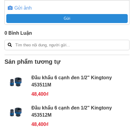
Freeship toàn quốc đơn từ 3 triệu
Gửi ảnh
Bao 1 đổi 1 trong 24 giờ
Gửi
Nếu bạn cần thêm thông tin của
Đầu khẩu 6 cạnh đen
1/2" Kingtony 453530M
xin vui lòng liên hệ hotline -
0
Bình Luận
024.2224.8888
hoặc zalo -
0868.603.068
Sản phẩm tương tự
Đầu khẩu 6 cạnh đen 1/2" Kingtony
453511M
48,400₫
Đầu khẩu 6 cạnh đen 1/2" Kingtony
453512M
48,400₫