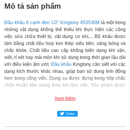
Mô tả sản phẩm
Đầu khẩu 6 cạnh đen 1/2" Kingtony 453530M
là một trong
những vật dụng không thể thiếu khi thực hiện các công
việc sửa chữa thiết bị, vật dụng cơ khí,... Bộ khẩu được
làm bằng chất liệu hợp kim thép siêu bền, sáng bóng và
chắc khỏe. Chất liệu cao cấp không biến dạng khi vặn,
siết, rỉ sét hay mài mòn khi sử dụng trong thời gian lâu dài
với điều kiện ẩm ướt.
Đầu khẩu
Kingtony cần siết với các
dạng kích thước khác nhau, giúp bạn sử dụng linh động
hơn trong công việc. Dụng cụ được đựng trong hộp chắc
chắn thuận tiện mang theo khi làm việc. Sản phẩm được
sản xuất đã qua kiểm định nghiêm ngặt, đáp ứng được về
Xem thêm
tiêu chuẩn kỹ thuật, chất lượng đảm bảo và an toàn trong
sử dụng.
Twitter
Super MRO
phân phối và cung cấp sản phẩm Đầu khẩu 6
cạnh đen 1/2" Kingtony 453530M chính hãng tại Việt Nam.