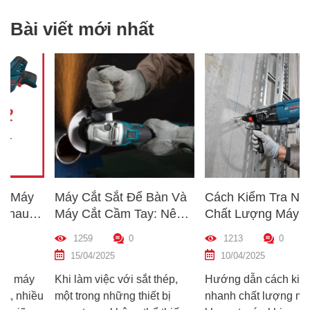
Bài viết mới nhất
Máy Cắt Sắt Để Bàn Và
Cách Kiểm Tra Nhanh
Máy Cắt Cầm Tay: Nên
Chất Lượng Máy Khoan
Chọn Loại Nào Phù Hợp
Trước Khi Mua – Hướng
1259
0
1213
0
p
Nhất?
Dẫn Chi Tiết Cho Người
15/04/2025
10/04/2025
Mới
Khi làm việc với sắt thép,
Hướng dẫn cách kiểm tra
u
một trong những thiết bị
nhanh chất lượng máy