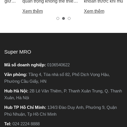
quan trọng không thể thiếu
khoan trước khi mua – giúp
m
chính là máy cắt sắt. Tuy
bạn chọn được máy khoan
Xem thêm
Xem thêm
nhiên, trên thị trường hiện
tốt, bền, hoạt động ổn định,
nay có hai dòng phổ biến là
tránh hàng giả, hàng kém
máy cắt sắt để bàn và máy
chất lượng.
cắt sắt cầm tay, khiến nhiều
người phân vân không biết
nên chọn loại nào. Trong
Super MRO
g
bài viết này, Super MRO sẽ
giúp bạn hiểu rõ sự khác
Mã số doanh nghiệp:
0106540622
biệt, so sánh ưu - nhược
Văn phòng:
Tầng 4, Tòa nhà số 82, Phố Dịch Vọng Hậu,
o
điểm và tư vấn chọn lựa
Phường Cầu Giấy, HN
loại máy phù hợp nhất với
nhu cầu sử dụng thực tế.
Hub Hà Nội:
2B Lê Văn Thiêm, P. Thanh Xuân Trung, Q. Thanh
Xuân, Hà Nội
Hub TP Hồ Chí Minh:
134/3 Đào Duy Anh, Phường 9, Quận
Phú Nhuận, Tp Hồ Chí Minh
Tel:
024 2224 8888