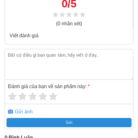
Nikawa NKP-04
xin vui lòng liên hệ hotline -
0/5
024.2224.8888
hoặc zalo -
0868.603.068
(0 nhận xét)
Viết đánh giá
Đánh giá của bạn về sản phẩm này:
*
Gửi ảnh
Gửi
0
Bình Luận