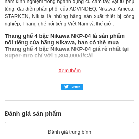
năm kinh nghiệm trong ngành dụng cụ cầm tay, vật tư phụ
tùng, đại diện phân phối của ADVINDEQ, Nikawa, Ameca,
STARKEN, Nikita là những hãng sản xuất thiết bị công
nghiệp, Thang ghế nổi tiếng Việt Nam và thế giới.
Thang ghế 4 bậc Nikawa NKP-04 là sản phẩm
nổi tiếng của hãng Nikawa, bạn có thể mua
Thang ghế 4 bậc Nikawa NKP-04 giá rẻ nhất tại
Super-mro chỉ với 1,804,000đ/Cái
SUPER-MRO.COM cam kết:
Xem thêm
Giá
Thang ghế 4 bậc Nikawa NKP-04
rẻ nhất trong
Twitter
ngành công nghiệp MRO
Thang ghế 4 bậc Nikawa NKP-04
100% chính hãng
Freeship toàn quốc đơn từ 3 triệu
Đánh giá sản phẩm
Bao 1 đổi 1 trong 24 giờ
Nếu bạn cần thêm thông tin của
Thang ghế 4 bậc
Đánh giá trung bình