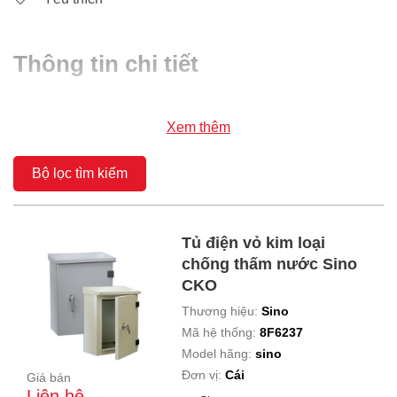
Thông tin chi tiết
Xem thêm
Bộ lọc tìm kiếm
Tủ điện vỏ kim loại
chống thấm nước Sino
CKO
Thương hiệu:
Sino
Mã hệ thống:
8F6237
Model hãng:
sino
Đơn vị:
Cái
Giá bán
Liên hệ