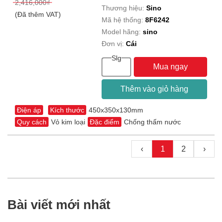
2,416,000₫
Thương hiệu:
Sino
(Đã thêm VAT)
Mã hệ thống:
8F6242
Model hãng:
sino
Đơn vị:
Cái
Slg
Mua ngay
Thêm vào giỏ hàng
Điện áp
Kích thước
450x350x130mm
Quy cách
Vỏ kim loại
Đặc điểm
Chống thấm nước
‹
1
2
›
Bài viết mới nhất