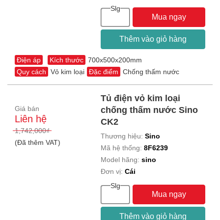
Slg
Mua ngay
Thêm vào giỏ hàng
Điện áp
Kích thước
700x500x200mm
Quy cách
Vỏ kim loại
Đặc điểm
Chống thấm nước
Tủ điện vỏ kim loại
Giá bán
chống thấm nước Sino
Liên hệ
CK2
1,742,000₫
Thương hiệu:
Sino
(Đã thêm VAT)
Mã hệ thống:
8F6239
Model hãng:
sino
Đơn vị:
Cái
Slg
Mua ngay
Thêm vào giỏ hàng