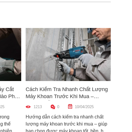
áy Cắt
Cách Kiểm Tra Nhanh Chất Lượng
5 Mẹo 
Nào Phù
Máy Khoan Trước Khi Mua –
Bu Lôn
Hướng Dẫn Chi Tiết Cho Người
Hiệu Q
025
1213
0
10/04/2025
1461
Mới
trong
Hướng dẫn cách kiểm tra nhanh chất
Hướng d
g thể
lượng máy khoan trước khi mua – giúp
lông đú
 nhiên,
bạn chọn được máy khoan tốt, bền, hoạt
bỉ và an