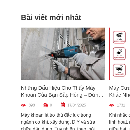
Bài viết mới nhất
Những Dấu Hiệu Cho Thấy Máy
Máy Cưa
Khoan Của Bạn Sắp Hỏng – Đừng
Khác Nh
Bỏ Qua!
Dẫn Chọ
898
0
17/04/2025
1731
Máy khoan là trợ thủ đắc lực trong
Khi nhắc 
ngành cơ khí, xây dựng, DIY và sửa
linh hoạt,
chữa dân dụng. Tuy nhiên, theo thời
giữa hai 