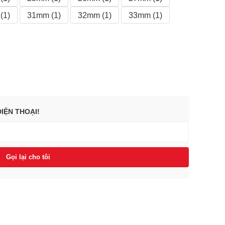
(1)
31mm (1)
32mm (1)
33mm (1)
IỆN THOẠI!
Gọi lại cho tôi