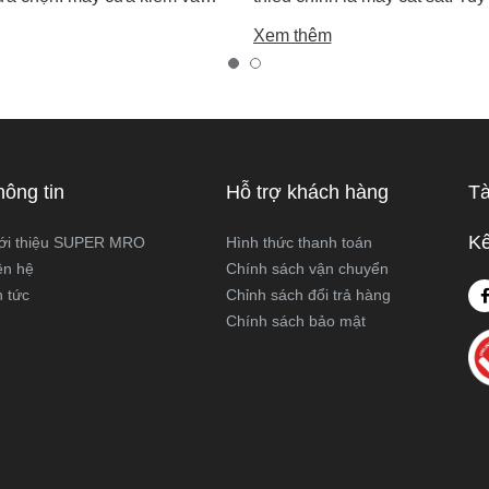
ọng. Cả hai đều rất phổ biến
trên thị trường hiện nay có ha
Xem thêm
công việc cắt gỗ, sắt, nhựa và
biến là máy cắt sắt để bàn và 
xây dựng nhẹ. Tuy nhiên, chúng
sắt cầm tay, khiến nhiều ngườ
hau hoàn toàn về cấu tạo,
không biết nên chọn loại nào. 
 hoạt động và ứng dụng thực
viết này, Super MRO sẽ giúp b
áy cưa kiếm và máy cưa lọng
sự khác biệt, so sánh ưu - nh
 như thế nào? Loại nào sẽ
và tư vấn chọn lựa loại máy p
hông tin
Hỗ trợ khách hàng
Tà
ới công việc của bạn hơn?
nhất với nhu cầu sử dụng thực
Super MRO tìm hiểu chi tiết
Kế
ới thiệu SUPER MRO
Hình thức thanh toán
viết dưới đây
ên hệ
Chính sách vận chuyển
n tức
Chỉnh sách đổi trả hàng
Chính sách bảo mật