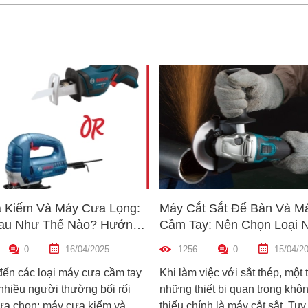
 Kiếm Và Máy Cưa Lọng:
Máy Cắt Sắt Để Bàn Và M
au Như Thế Nào? Hướng
Cầm Tay: Nên Chọn Loại 
n Máy Phù Hợp
Hợp Nhất?
0
16/04/2025
1256
0
15/04/2
đến các loại máy cưa cầm tay
Khi làm việc với sắt thép, một 
 nhiều người thường bối rối
những thiết bị quan trọng khôn
lựa chọn: máy cưa kiếm và
thiếu chính là máy cắt sắt. Tuy