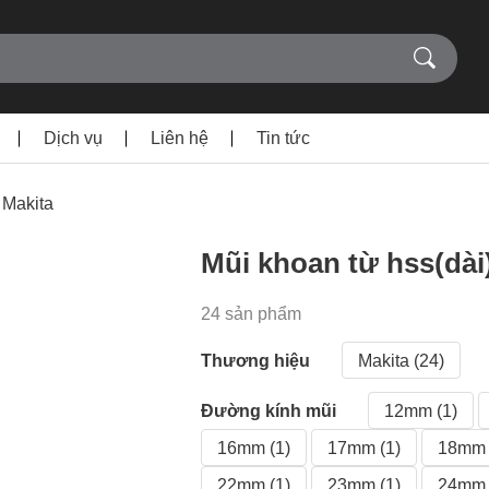
Dịch vụ
Liên hệ
Tin tức
 Makita
Mũi khoan từ hss(dài
24 sản phẩm
Thương hiệu
Makita (24)
Đường kính mũi
12mm (1)
16mm (1)
17mm (1)
18mm 
22mm (1)
23mm (1)
24mm 