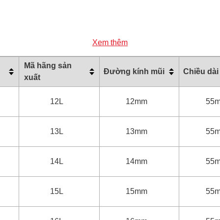
Xem thêm
Mã hãng sản
Đường kính mũi
Chiều dài
xuất
12L
12mm
55
13L
13mm
55
14L
14mm
55
15L
15mm
55