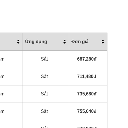
Ứng dụng
Đơn giá
mm
Sắt
687,280đ
mm
Sắt
711,480đ
mm
Sắt
735,680đ
mm
Sắt
755,040đ