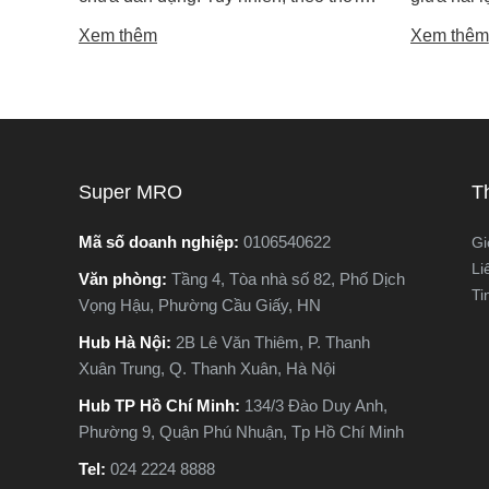
gian sử dụng, máy khoan cũng có thể
máy cưa l
Xem thêm
Xem thêm
xuống cấp và hư hỏng nếu không được
trong các 
phát hiện kịp thời. Không ít người dùng
vật liệu 
chỉ nhận ra máy có vấn đề khi thiết bị đã
lại khác n
ngừng hoạt động hoàn toàn, gây gián
nguyên lý
đoạn công việc và tốn kém chi phí sửa
tế. Vậy m
chữa. Vậy làm sao để nhận biết sớm
khác nhau
Super MRO
T
các dấu hiệu máy khoan sắp hỏng? Hãy
phù hợp v
cùng Super MRO tìm hiểu 7 dấu hiệu
Hãy cùng 
Mã số doanh nghiệp:
0106540622
Gi
cảnh báo quan trọng, giúp bạn kiểm tra,
trong bài 
Li
Văn phòng:
Tầng 4, Tòa nhà số 82, Phố Dịch
sửa chữa kịp thời và kéo dài tuổi thọ
Ti
Vọng Hậu, Phường Cầu Giấy, HN
cho máy khoan.
Hub Hà Nội:
2B Lê Văn Thiêm, P. Thanh
Xuân Trung, Q. Thanh Xuân, Hà Nội
Hub TP Hồ Chí Minh:
134/3 Đào Duy Anh,
Phường 9, Quận Phú Nhuận, Tp Hồ Chí Minh
Tel:
024 2224 8888