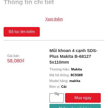
Thông tin chi tiết
Xem thêm
Bộ lọc tìm kiếm
Mũi khoan 4 cạnh SDS-
Giá bán
Plus Makita B-68127
58,080₫
5x110mm
Thương hiệu:
Makita
Mã hệ thống:
8C5389
Model hãng:
makita
Đơn vị:
Cái
Slg
Mua ngay