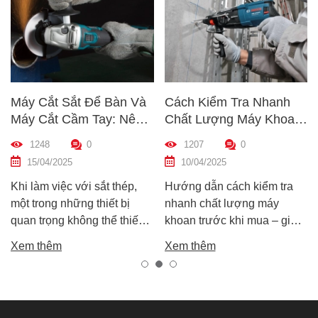
Máy Cắt Sắt Để Bàn Và
Cách Kiểm Tra Nhanh
Máy Cắt Cầm Tay: Nên
Chất Lượng Máy Khoan
Chọn Loại Nào Phù Hợp
Trước Khi Mua – Hướng
1248
0
1207
0
Nhất?
Dẫn Chi Tiết Cho Người
15/04/2025
10/04/2025
Mới
Khi làm việc với sắt thép,
Hướng dẫn cách kiểm tra
một trong những thiết bị
nhanh chất lượng máy
quan trọng không thể thiếu
khoan trước khi mua – giúp
chính là máy cắt sắt. Tuy
bạn chọn được máy khoan
Xem thêm
Xem thêm
nhiên, trên thị trường hiện
tốt, bền, hoạt động ổn định,
nay có hai dòng phổ biến là
tránh hàng giả, hàng kém
máy cắt sắt để bàn và máy
chất lượng.
cắt sắt cầm tay, khiến nhiều