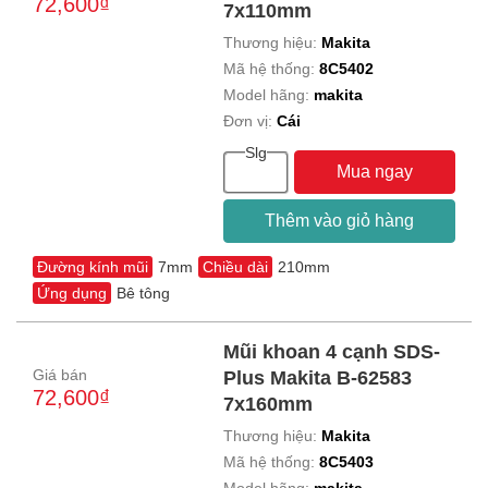
72,600₫
7x110mm
Thương hiệu:
Makita
Mã hệ thống:
8C5402
Model hãng:
makita
Đơn vị:
Cái
Slg
Mua ngay
Thêm vào giỏ hàng
Đường kính mũi
7mm
Chiều dài
210mm
Ứng dụng
Bê tông
Mũi khoan 4 cạnh SDS-
Giá bán
Plus Makita B-62583
72,600₫
7x160mm
Thương hiệu:
Makita
Mã hệ thống:
8C5403