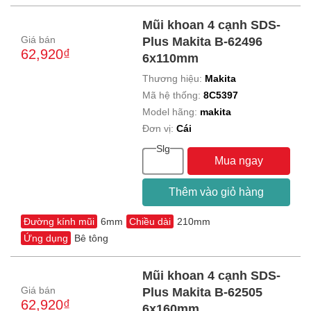
Mũi khoan 4 cạnh SDS-
Giá bán
Plus Makita B-62496
62,920₫
6x110mm
Thương hiệu:
Makita
Mã hệ thống:
8C5397
Model hãng:
makita
Đơn vị:
Cái
Slg
Mua ngay
Thêm vào giỏ hàng
Đường kính mũi
6mm
Chiều dài
210mm
Ứng dụng
Bê tông
Mũi khoan 4 cạnh SDS-
Giá bán
Plus Makita B-62505
62,920₫
6x160mm