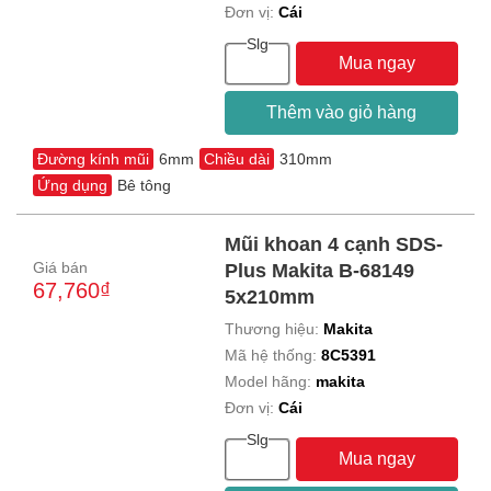
Đơn vị:
Cái
Slg
Mua ngay
Thêm vào giỏ hàng
Đường kính mũi
6mm
Chiều dài
310mm
Ứng dụng
Bê tông
Mũi khoan 4 cạnh SDS-
Giá bán
Plus Makita B-68149
67,760₫
5x210mm
Thương hiệu:
Makita
Mã hệ thống:
8C5391
Model hãng:
makita
Đơn vị:
Cái
Slg
Mua ngay