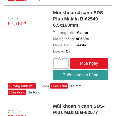
Mũi khoan 4 cạnh SDS-
Giá bán
Plus Makita B-62549
67,760₫
6,5x160mm
Thương hiệu:
Makita
Mã hệ thống:
8C5394
Model hãng:
makita
Đơn vị:
Cái
Slg
Mua ngay
Thêm vào giỏ hàng
Đường kính mũi
6.5mm
Chiều dài
260mm
Ứng dụng
Bê tông
Mũi khoan 4 cạnh SDS-
Giá bán
Plus Makita B-62577