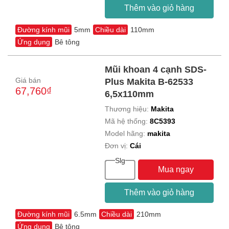
Thêm vào giỏ hàng
Đường kính mũi
5mm
Chiều dài
110mm
Ứng dụng
Bê tông
Mũi khoan 4 cạnh SDS-
Giá bán
Plus Makita B-62533
67,760₫
6,5x110mm
Thương hiệu:
Makita
Mã hệ thống:
8C5393
Model hãng:
makita
Đơn vị:
Cái
Slg
Mua ngay
Thêm vào giỏ hàng
Đường kính mũi
6.5mm
Chiều dài
210mm
Ứng dụng
Bê tông