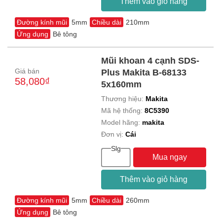
Thêm vào giỏ hàng
Đường kính mũi
5mm
Chiều dài
210mm
Ứng dụng
Bê tông
Mũi khoan 4 cạnh SDS-
Giá bán
Plus Makita B-68133
58,080₫
5x160mm
Thương hiệu:
Makita
Mã hệ thống:
8C5390
Model hãng:
makita
Đơn vị:
Cái
Slg
Mua ngay
Thêm vào giỏ hàng
Đường kính mũi
5mm
Chiều dài
260mm
Ứng dụng
Bê tông