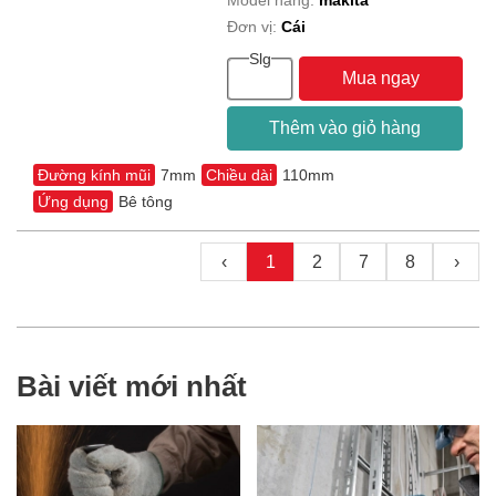
Model hãng:
makita
Đơn vị:
Cái
Slg
Mua ngay
Thêm vào giỏ hàng
Đường kính mũi
7mm
Chiều dài
110mm
Ứng dụng
Bê tông
‹
1
2
7
8
›
Bài viết mới nhất