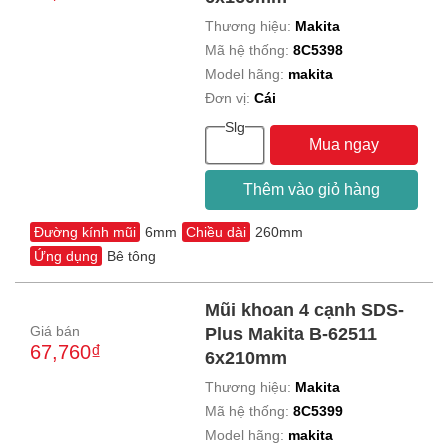
Thương hiệu:
Makita
Mã hệ thống:
8C5398
Model hãng:
makita
Đơn vị:
Cái
Slg
Mua ngay
Thêm vào giỏ hàng
Đường kính mũi
6mm
Chiều dài
260mm
Ứng dụng
Bê tông
Mũi khoan 4 cạnh SDS-
Giá bán
Plus Makita B-62511
67,760₫
6x210mm
Thương hiệu:
Makita
Mã hệ thống:
8C5399
Model hãng:
makita