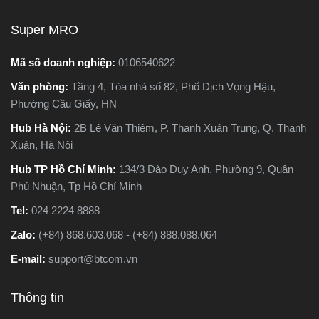
người phân vân không biết
nên chọn loại nào. Trong
Super MRO
bài viết này, Super MRO sẽ
giúp bạn hiểu rõ sự khác
Mã số doanh nghiệp:
0106540622
biệt, so sánh ưu - nhược
Văn phòng:
Tầng 4, Tòa nhà số 82, Phố Dịch Vọng Hậu,
điểm và tư vấn chọn lựa
Phường Cầu Giấy, HN
loại máy phù hợp nhất với
nhu cầu sử dụng thực tế.
Hub Hà Nội:
2B Lê Văn Thiêm, P. Thanh Xuân Trung, Q. Thanh
Xuân, Hà Nội
Hub TP Hồ Chí Minh:
134/3 Đào Duy Anh, Phường 9, Quận
Phú Nhuận, Tp Hồ Chí Minh
Tel:
024 2224 8888
Zalo:
(+84) 868.603.068 - (+84) 888.088.064
E-mail:
support@btcom.vn
Thông tin