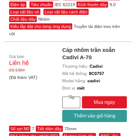
Điện áp
Tiêu chuẩn
IEC 62219
Kích thước dây
9,0
Loại vật liệu vỏ
Loại vật liệu cách điện
Chất liệu dây
Nhôm
Kiểu lắp đặt cho từng ứng dụng
Truyền tải điện treo trên
cột
Cáp nhôm trần xoắn
Giá bán
Cadivi A-70
Liên hệ
Thương hiệu:
Cadivi
23,130₫
Mã hệ thống:
8C0757
(Đã thêm VAT)
Model hãng:
cadivi
Đơn vị:
mét
Slg
Mua ngay
Thêm vào giỏ hàng
Số sợi N0
7
Tiết diện dây
70mm