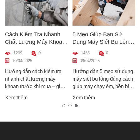
Cách Kiểm Tra Nhanh
5 Mẹo Giúp Bạn Sử
Chất Lượng Máy Khoan
Dụng Máy Siết Bu Lông
Trước Khi Mua – Hướng
Đúng Cách – Bền Máy,
1209
0
1455
0
Dẫn Chi Tiết Cho Người
Hiệu Quả Cao
10/04/2025
09/04/2025
Mới
Hướng dẫn cách kiểm tra
Hướng dẫn 5 mẹo sử dụng
nhanh chất lượng máy
máy siết bu lông đúng cách
khoan trước khi mua – giúp
giúp máy chạy êm, bền bỉ
bạn chọn được máy khoan
và an toàn. Tránh lỗi sai phổ
Xem thêm
Xem thêm
tốt, bền, hoạt động ổn định,
biến khiến máy nhanh hỏng
tránh hàng giả, hàng kém
và kém hiệu suất.
chất lượng.