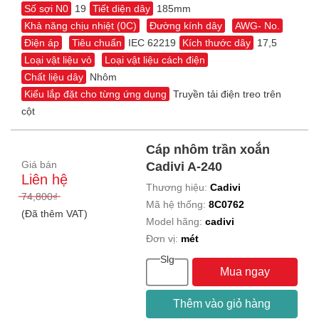
Số sợi N0
19
Tiết diện dây
185mm
Khả năng chịu nhiệt (0C)
Đường kính dây
AWG- No.
Điện áp
Tiêu chuẩn
IEC 62219
Kích thước dây
17,5
Loại vật liệu vỏ
Loại vật liệu cách điện
Chất liệu dây
Nhôm
Kiểu lắp đặt cho từng ứng dụng
Truyền tải điện treo trên
cột
Cáp nhôm trần xoắn
Giá bán
Cadivi A-240
Liên hệ
Thương hiệu:
Cadivi
74,800₫
Mã hệ thống:
8C0762
(Đã thêm VAT)
Model hãng:
cadivi
Đơn vị:
mét
Slg
Mua ngay
Thêm vào giỏ hàng