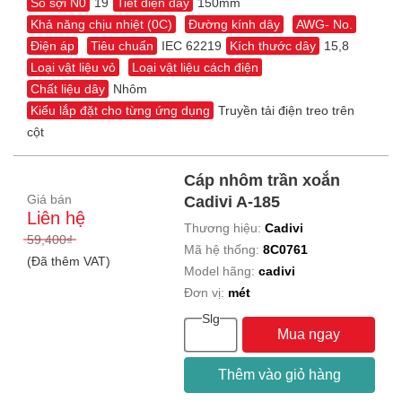
Số sợi N0
19
Tiết diện dây
150mm
Khả năng chịu nhiệt (0C)
Đường kính dây
AWG- No.
Điện áp
Tiêu chuẩn
IEC 62219
Kích thước dây
15,8
Loại vật liệu vỏ
Loại vật liệu cách điện
Chất liệu dây
Nhôm
Kiểu lắp đặt cho từng ứng dụng
Truyền tải điện treo trên
cột
Cáp nhôm trần xoắn
Giá bán
Cadivi A-185
Liên hệ
Thương hiệu:
Cadivi
59,400₫
Mã hệ thống:
8C0761
(Đã thêm VAT)
Model hãng:
cadivi
Đơn vị:
mét
Slg
Mua ngay
Thêm vào giỏ hàng