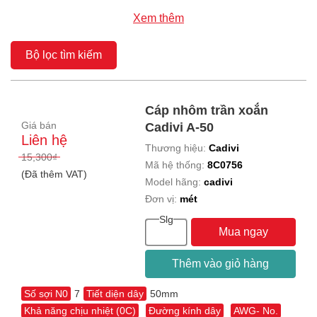
Xem thêm
Bộ lọc tìm kiếm
Cáp nhôm trần xoắn
Giá bán
Cadivi A-50
Liên hệ
Thương hiệu:
Cadivi
15,300₫
Mã hệ thống:
8C0756
(Đã thêm VAT)
Model hãng:
cadivi
Đơn vị:
mét
Slg
Mua ngay
Thêm vào giỏ hàng
Số sợi N0
7
Tiết diện dây
50mm
Khả năng chịu nhiệt (0C)
Đường kính dây
AWG- No.