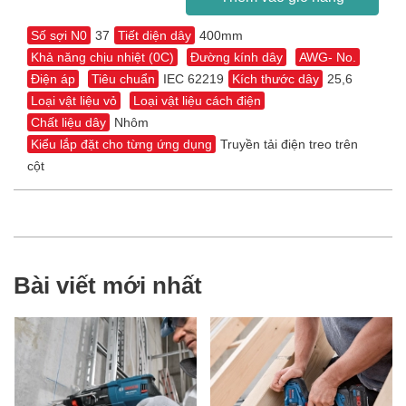
Số sợi N0
37
Tiết diện dây
400mm
Khả năng chịu nhiệt (0C)
Đường kính dây
AWG- No.
Điện áp
Tiêu chuẩn
IEC 62219
Kích thước dây
25,6
Loại vật liệu vỏ
Loại vật liệu cách điện
Chất liệu dây
Nhôm
Kiểu lắp đặt cho từng ứng dụng
Truyền tải điện treo trên
cột
Bài viết mới nhất