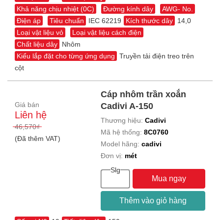
Khả năng chịu nhiệt (0C)
Đường kính dây
AWG- No.
Điện áp
Tiêu chuẩn
IEC 62219
Kích thước dây
14,0
Loại vật liệu vỏ
Loại vật liệu cách điện
Chất liệu dây
Nhôm
Kiểu lắp đặt cho từng ứng dụng
Truyền tải điện treo trên
cột
Cáp nhôm trần xoắn
Giá bán
Cadivi A-150
Liên hệ
Thương hiệu:
Cadivi
46,570₫
Mã hệ thống:
8C0760
(Đã thêm VAT)
Model hãng:
cadivi
Đơn vị:
mét
Slg
Mua ngay
Thêm vào giỏ hàng