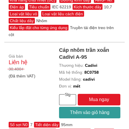
Khả năng chịu nhiệt (0C)
Đường kính dây
AWG- No.
Điện áp
Tiêu chuẩn
IEC 62219
Kích thước dây
10,7
Loại vật liệu vỏ
Loại vật liệu cách điện
Chất liệu dây
Nhôm
Kiểu lắp đặt cho từng ứng dụng
Truyền tải điện treo trên
cột
Cáp nhôm trần xoắn
Giá bán
Cadivi A-95
Liên hệ
Thương hiệu:
Cadivi
30,400₫
Mã hệ thống:
8C0758
(Đã thêm VAT)
Model hãng:
cadivi
Đơn vị:
mét
Slg
Mua ngay
Thêm vào giỏ hàng
Số sợi N0
7
Tiết diện dây
95mm