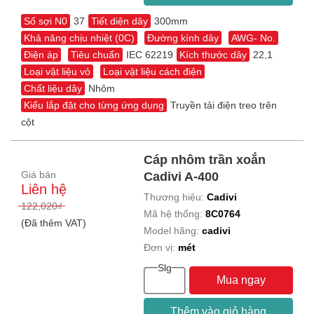
Số sợi N0
37
Tiết diện dây
300mm
Khả năng chịu nhiệt (0C)
Đường kính dây
AWG- No.
Điện áp
Tiêu chuẩn
IEC 62219
Kích thước dây
22,1
Loại vật liệu vỏ
Loại vật liệu cách điện
Chất liệu dây
Nhôm
Kiểu lắp đặt cho từng ứng dụng
Truyền tải điện treo trên
cột
Cáp nhôm trần xoắn
Giá bán
Cadivi A-400
Liên hệ
Thương hiệu:
Cadivi
122,020₫
Mã hệ thống:
8C0764
(Đã thêm VAT)
Model hãng:
cadivi
Đơn vị:
mét
Slg
Mua ngay
Thêm vào giỏ hàng