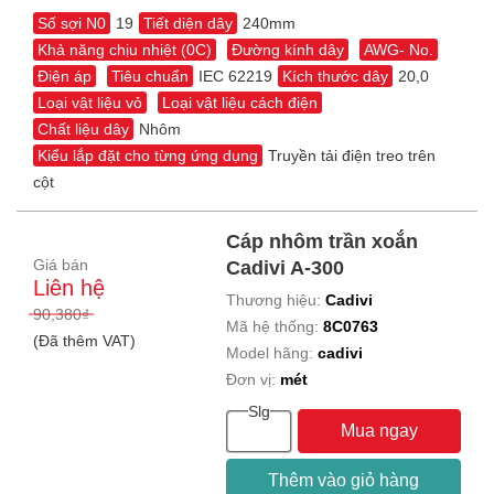
Số sợi N0
19
Tiết diện dây
240mm
Khả năng chịu nhiệt (0C)
Đường kính dây
AWG- No.
Điện áp
Tiêu chuẩn
IEC 62219
Kích thước dây
20,0
Loại vật liệu vỏ
Loại vật liệu cách điện
Chất liệu dây
Nhôm
Kiểu lắp đặt cho từng ứng dụng
Truyền tải điện treo trên
cột
Cáp nhôm trần xoắn
Giá bán
Cadivi A-300
Liên hệ
Thương hiệu:
Cadivi
90,380₫
Mã hệ thống:
8C0763
(Đã thêm VAT)
Model hãng:
cadivi
Đơn vị:
mét
Slg
Mua ngay
Thêm vào giỏ hàng