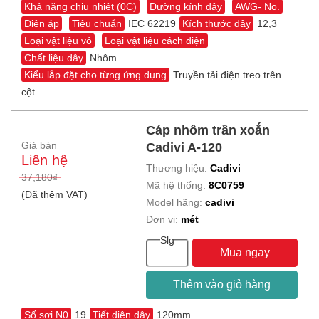
Khả năng chịu nhiệt (0C)
Đường kính dây
AWG- No.
Điện áp
Tiêu chuẩn
IEC 62219
Kích thước dây
12,3
Loại vật liệu vỏ
Loại vật liệu cách điện
Chất liệu dây
Nhôm
Kiểu lắp đặt cho từng ứng dụng
Truyền tải điện treo trên
cột
Cáp nhôm trần xoắn
Giá bán
Cadivi A-120
Liên hệ
Thương hiệu:
Cadivi
37,180₫
Mã hệ thống:
8C0759
(Đã thêm VAT)
Model hãng:
cadivi
Đơn vị:
mét
Slg
Mua ngay
Thêm vào giỏ hàng
Số sợi N0
19
Tiết diện dây
120mm